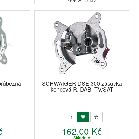
Kód: 29 67042
průběžná
SCHWAIGER DSE 300 zásuvka
koncová R, DAB, TV/SAT
č
162,00 Kč
Skladem