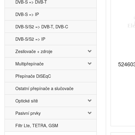
DVB-S => DVB-T
DVB-S => IP
DVB-S/S2 => DVB-T, DVB-C
DVB-S/S2 => IP
Zesilovače + zdroje
524603
Multipřepínače
Přepínače DiSEqC
Ostatní přepínače a slučovače
Optické sítě
Pasivní prvky
Filtr Lte, TETRA, GSM