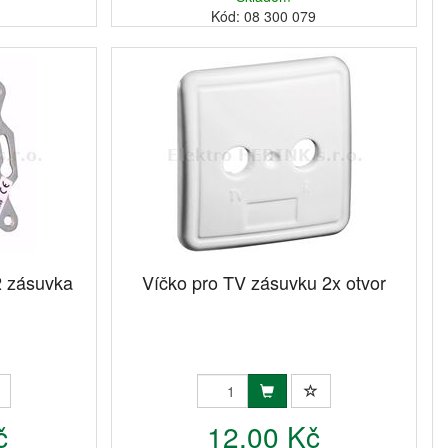
Kód: 08 300 079
 zásuvka
Víčko pro TV zásuvku 2x otvor
č
12,00 Kč