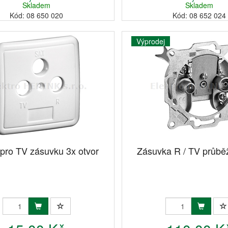
Skladem
Skladem
Kód: 08 650 020
Kód: 08 652 024
Výprodej
 pro TV zásuvku 3x otvor
Zásuvka R / TV průbě