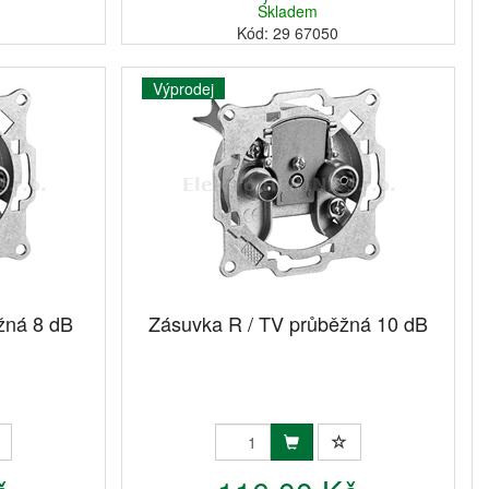
Skladem
Kód: 29 67050
Výprodej
žná 8 dB
Zásuvka R / TV průběžná 10 dB