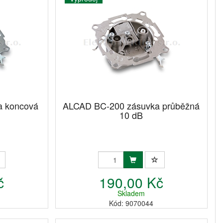
a koncová
ALCAD BC-200 zásuvka průběžná
10 dB
č
190,00 Kč
Skladem
Kód: 9070044