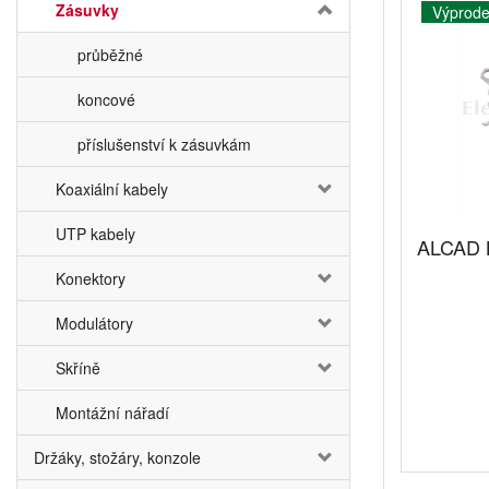
Zásuvky
Výprode
průběžné
koncové
příslušenství k zásuvkám
Koaxiální kabely
UTP kabely
ALCAD 
Konektory
Modulátory
Skříně
Montážní nářadí
Držáky, stožáry, konzole