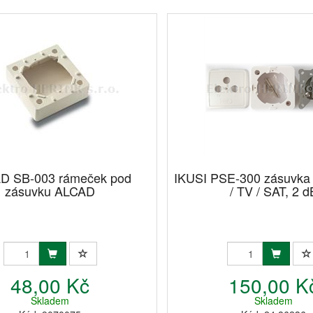
D SB-003 rámeček pod
IKUSI PSE-300 zásuvka
zásuvku ALCAD
/ TV / SAT, 2 d
48,00 Kč
150,00 K
Skladem
Skladem