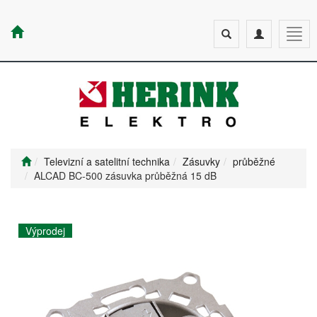
Toggle
Toggle
Togg
search
navigation
navig
Televizní a satelitní technika
Zásuvky
průběžné
ALCAD BC-500 zásuvka průběžná 15 dB
Výprodej