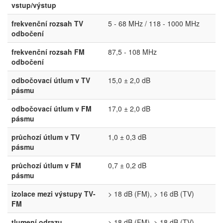
vstup/výstup
frekvenční rozsah TV
5 - 68 MHz / 118 - 1000 MHz
odbočení
frekvenční rozsah FM
87,5 - 108 MHz
odbočení
odbočovací útlum v TV
15,0 ± 2,0 dB
pásmu
odbočovací útlum v FM
17,0 ± 2,0 dB
pásmu
průchozí útlum v TV
1,0 ± 0,3 dB
pásmu
průchozí útlum v FM
0,7 ± 0,2 dB
pásmu
izolace mezi výstupy TV-
> 18 dB (FM), > 16 dB (TV)
FM
tlumení odrazu
> 18 dB (FM), > 18 dB (TV)