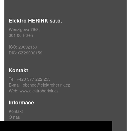
Elektro HERINK s.r.o.
Wenzigova 79/8,
301 00 Plzeň
IČO: 29092159
DIČ: CZ29092159
Kontakt
Tel: +420 377 222 255
E-mail:
obchod@elektroherink.cz
Web:
www.elektroherink.cz
Informace
Kontakt
O nás
Obchodní podmínky
Ochrana osobních údajů