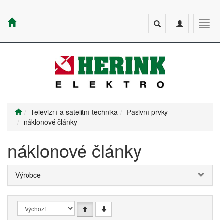
Toggle
Toggle
Togg
search
navigation
navig
Televizní a satelitní technika
Pasivní prvky
náklonové články
náklonové články
Výrobce