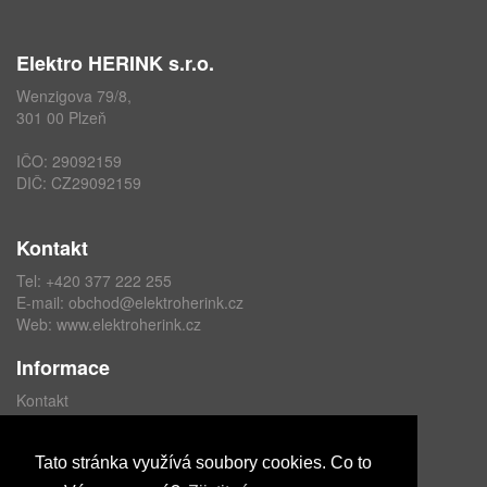
Elektro HERINK s.r.o.
Wenzigova 79/8,
301 00 Plzeň
IČO: 29092159
DIČ: CZ29092159
Kontakt
Tel: +420 377 222 255
E-mail:
obchod@elektroherink.cz
Web:
www.elektroherink.cz
Informace
Kontakt
O nás
Obchodní podmínky
Tato stránka využívá soubory cookies. Co to
Ochrana osobních údajů