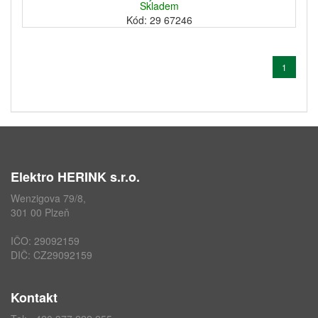
Skladem
Kód: 29 67246
1
Elektro HERINK s.r.o.
Wenzigova 79/8,
301 00 Plzeň
IČO: 29092159
DIČ: CZ29092159
Kontakt