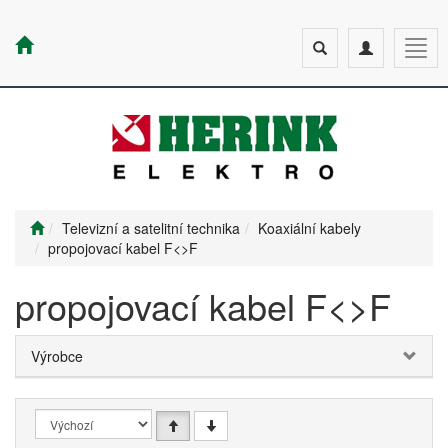
Toggle
Toggle
Togg
search
navigation
navig
Televizní a satelitní technika
Koaxiální kabely
propojovací kabel F<>F
propojovací kabel F<>F
Výrobce