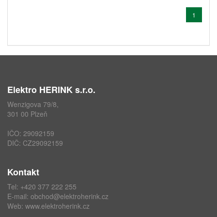
1
Elektro HERINK s.r.o.
Wenzigova 79/8,
301 00 Plzeň
IČO: 29092159
DIČ: CZ29092159
Kontakt
Tel: +420 377 222 255
E-mail:
obchod@elektroherink.cz
Web:
www.elektroherink.cz