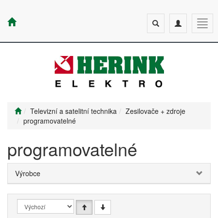
Toggle
Toggle
Togg
search
navigation
navig
Televizní a satelitní technika
Zesilovače + zdroje
programovatelné
programovatelné
Výrobce