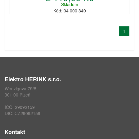
Skladem
Kód: 04 000 340
1
Elektro HERINK s.r.o.
Wenzigova 79/8,
301 00 Plzeň
IČO: 29092159
DIČ: CZ29092159
Kontakt