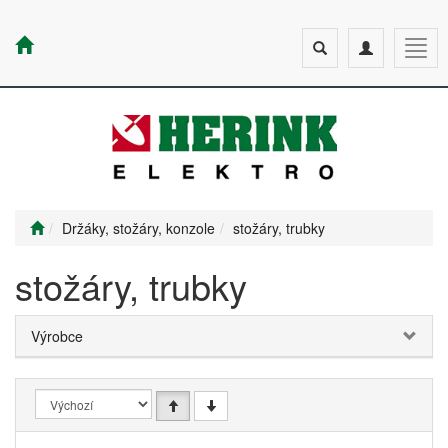
Toggle
Toggle
Togg
search
navigation
navig
Držáky, stožáry, konzole
stožáry, trubky
stožáry, trubky
Výrobce