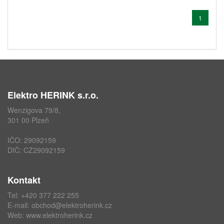
1
Elektro HERINK s.r.o.
Wenzigova 79/8,
301 00 Plzeň
IČO: 29092159
DIČ: CZ29092159
Kontakt
Tel: +420 377 222 255
E-mail:
obchod@elektroherink.cz
Web:
www.elektroherink.cz