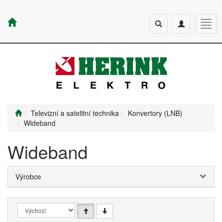
Toggle
Toggle
Togg
search
navigation
navig
Televizní a satelitní technika
Konvertory (LNB)
Wideband
Wideband
Výrobce