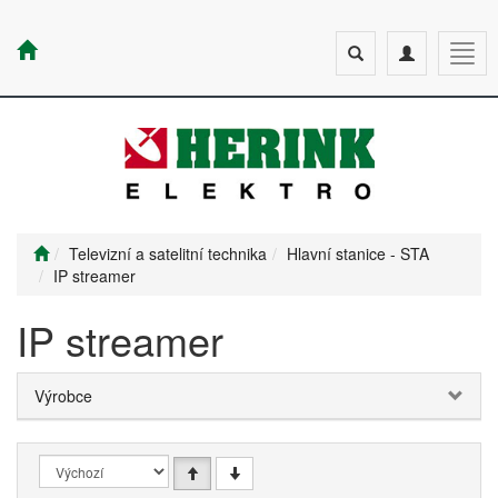
Toggle
Toggle
Togg
search
navigation
navig
Televizní a satelitní technika
Hlavní stanice - STA
IP streamer
IP streamer
Výrobce