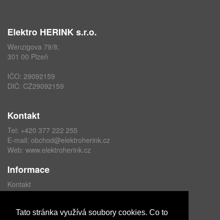
Elektro HERINK s.r.o.
Wenzigova 79/8,
301 00 Plzeň
IČO: 29092159
DIČ: CZ29092159
Kontakt
Tel: +420 377 222 255
E-mail:
obchod@elektroherink.cz
Web:
www.elektroherink.cz
Informace
Kontakt
O nás
Obchodní podmínky
Tato stránka využívá soubory cookies. Co to
Ochrana osobních údajů