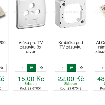
200
Víčko pro TV
Krabička pod
ALC
zásuvku 3x
TV zásuvku
rám
otvor
zásu
Kč
15,00 Kč
22,00 Kč
48
Skladem
Skladem
0
Kód: 29 67051
Kód: 29 67042
Kó