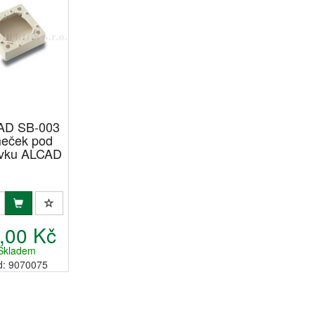
AD SB-003
eček pod
vku ALCAD
,00 Kč
Skladem
d: 9070075