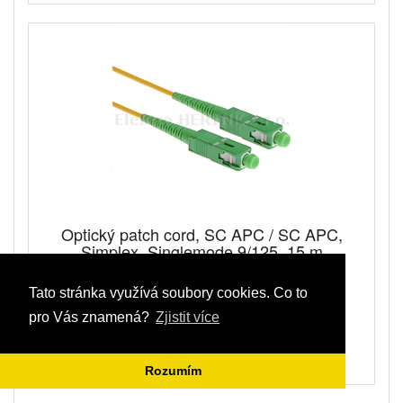
Optický patch cord, SC APC / SC APC,
Simplex, Singlemode 9/125, 15 m
Tato stránka využívá soubory cookies. Co to
pro Vás znamená?
Zjistit více
194,00 Kč
Skladem
Rozumím
Kód: 38 000 150