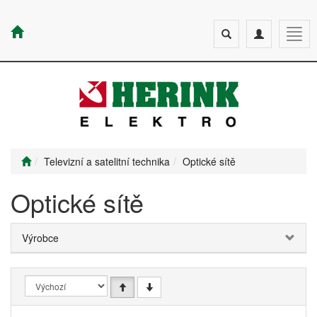
Toggle
Toggle
Togg
search
navigation
navig
Televizní a satelitní technika
Optické sítě
Optické sítě
Výrobce