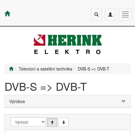
Toggle
Toggle
Togg
search
navigation
navig
Televizní a satelitní technika
DVB-S => DVB-T
DVB-S => DVB-T
Výrobce