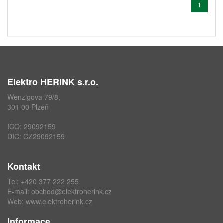
1
Elektro HERINK s.r.o.
Wenzigova 79/8,
301 00 Plzeň
IČO: 29092159
DIČ: CZ29092159
Kontakt
Tel: +420 377 222 255
E-mail:
obchod@elektroherink.cz
Web:
www.elektroherink.cz
Informace