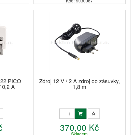
Kód: 9030087
122 PICO
Zdroj 12 V / 2 A zdroj do zásuvky,
/ 0,2 A
1,8 m
č
370,00 Kč
Skladem