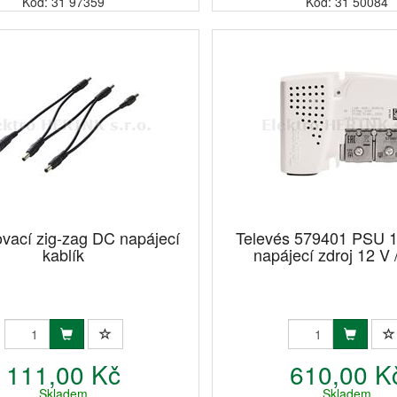
Kód: 31 97359
Kód: 31 50084
ovací zig-zag DC napájecí
Televés 579401 PSU 
kablík
napájecí zdroj 12 V 
111,00 Kč
610,00 K
Skladem
Skladem