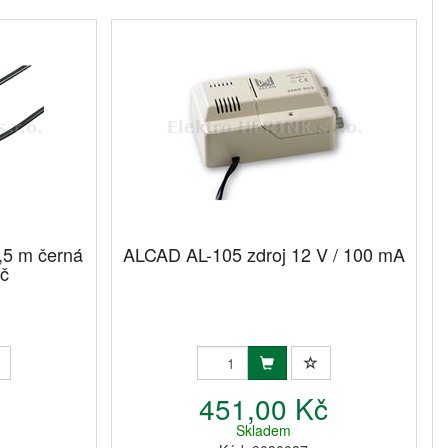
,5 m černá
ALCAD AL-105 zdroj 12 V / 100 mA
ič
č
451,00 Kč
Skladem