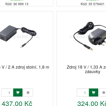
Kód: 36 999 13
Kód: 35 579401
 V / 2 A zdroj stolní, 1,8 m
Zdroj 18 V / 1,33 A z
zásuvky
437,00 Kč
324,00 K