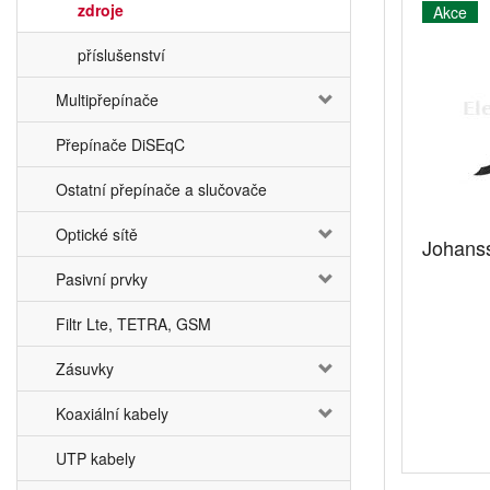
zdroje
Akce
příslušenství
Multipřepínače
Přepínače DiSEqC
Ostatní přepínače a slučovače
Optické sítě
Johanss
Pasivní prvky
Filtr Lte, TETRA, GSM
Zásuvky
Koaxiální kabely
UTP kabely