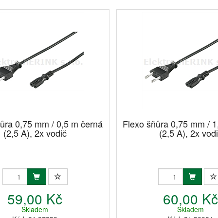
ňůra 0,75 mm / 0,5 m černá
Flexo šňůra 0,75 mm / 1
(2,5 A), 2x vodič
(2,5 A), 2x vod
59,00 Kč
60,00 K
Skladem
Skladem