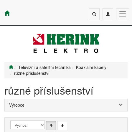
Toggle
Toggle
Togg
search
navigation
navig
Televizní a satelitní technika
Koaxiální kabely
různé příslušenství
různé příslušenství
Výrobce