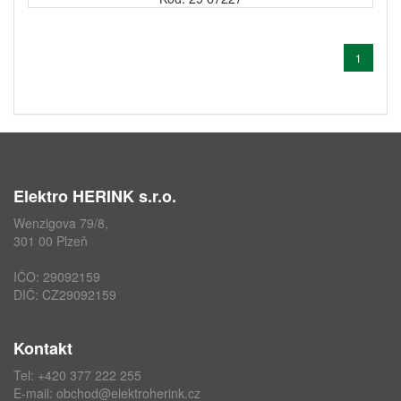
1
Elektro HERINK s.r.o.
Wenzigova 79/8,
301 00 Plzeň
IČO: 29092159
DIČ: CZ29092159
Kontakt
Tel: +420 377 222 255
E-mail:
obchod@elektroherink.cz