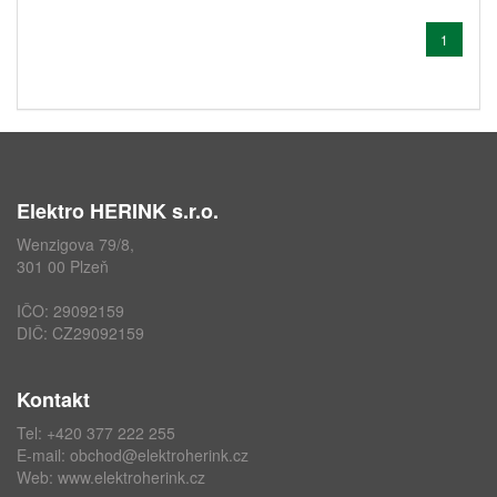
1
Elektro HERINK s.r.o.
Wenzigova 79/8,
301 00 Plzeň
IČO: 29092159
DIČ: CZ29092159
Kontakt
Tel: +420 377 222 255
E-mail:
obchod@elektroherink.cz
Web:
www.elektroherink.cz