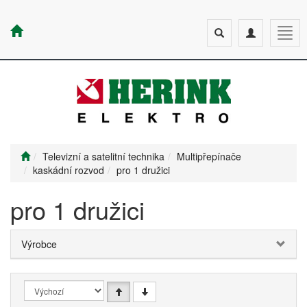
Toggle
Toggle
Togg
search
navigation
navig
Televizní a satelitní technika
Multipřepínače
kaskádní rozvod
pro 1 družici
pro 1 družici
Výrobce