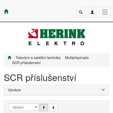
Toggle
Toggle
Togg
search
navigation
navig
Televizní a satelitní technika
Multipřepínače
SCR příslušenství
SCR příslušenství
Výrobce