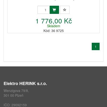
1 776,00 Kč
Skladem
Kód: 36 9725
1
Elektro HERINK s.r.o.
Wenzigova 79/8,
301 00 Plzeň
IČO: 29092159