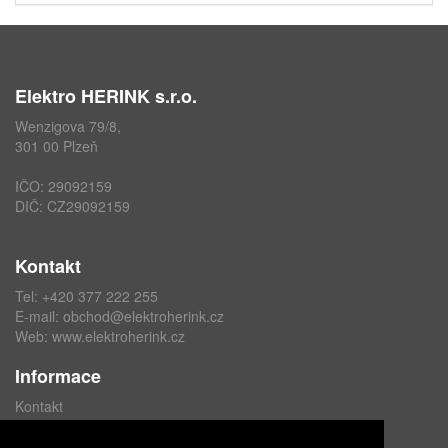
Elektro HERINK s.r.o.
Wenzigova 79/8,
301 00 Plzeň
IČO: 29092159
DIČ: CZ29092159
Kontakt
Tel: +420 377 222 255
E-mail:
obchod@elektroherink.cz
Web:
www.elektroherink.cz
Informace
Kontakt
O nás
Obchodní podmínky