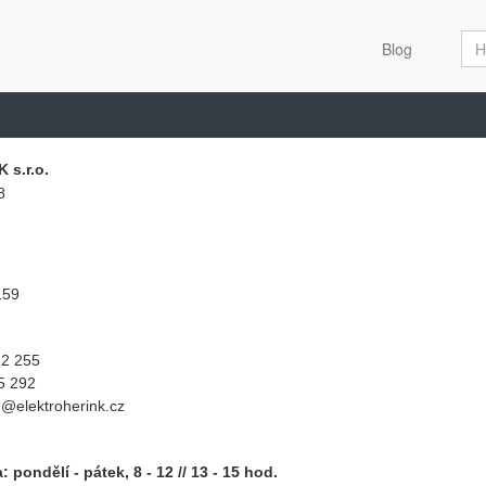
Blog
 s.r.o.
8
159
22 255
5 292
@elektroherink.cz
 pondělí - pátek, 8 - 12 /
/ 13 - 15 hod.