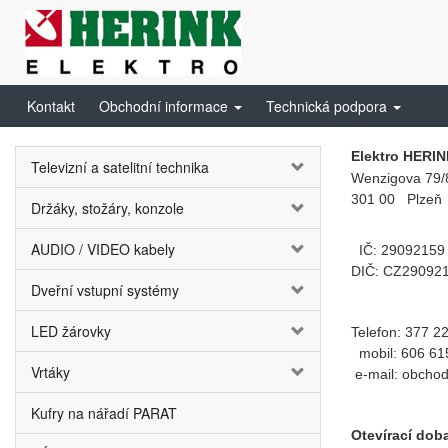
Kontakt
Obchodní informace
Technická podpora
Elektro HERINK
Televizní a satelitní technika
Wenzigova 79/
301 00 Plzeň
Držáky, stožáry, konzole
AUDIO / VIDEO kabely
IČ: 29092159
DIČ: CZ29092
Dveřní vstupní systémy
LED žárovky
Telefon: 377 2
mobil: 606 61
Vrtáky
e-mail: obchod
Kufry na nářadí PARAT
Otevírací doba: