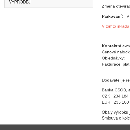
VÝPRODEJ
Změna otevíra
Parkování:
V
V tomto skladu
Kontaktní e-m
Cenové na
Objednáv
Fakturace,
Dodavatel je r
Banka ČSOB, a
CZK 234 184 7
EUR 235 100 
Obaly výrobků
Smlouva o kole