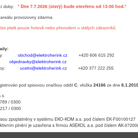
* Dne 7.7.2026 (úterý) bude
otevřeno od 13:00 hod.
*
cí doby:
 areálu provozovny zdarma.
 lze platit pouze hotově nebo převodem u stálých zákazníků.
aily:
bídky:
obchod@elektroherink.cz
+420 606 615 292
ky:
objednavky
@elektroherink.cz
 platby:
ucetni
@elektroherink.cz
+420 377 222 255
egistrován pod spisovou značkou oddíl
C
, vložka
24166
ze dne
6.1.201
.s.
89 / 0300
217 / 0300
 jsou zpoplatněny v systému EKO-KOM a.s. pod číslem EK-F00100127
ktivním plnění je uzavřena s firmou ASEKOL a.s. pod číslem AK-07200