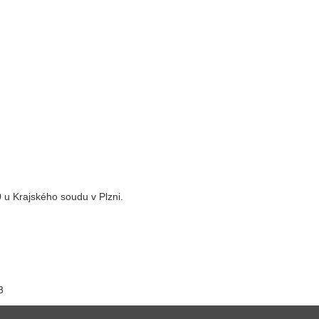
0
u Krajského soudu v Plzni.
8