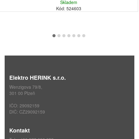
Skladem
Kód: 524603
Elektro HERINK s.r.o.
Wenzigova 79/8,
301 00 Plzeň
IČO: 29092159
DIČ: CZ29092159
Kontakt