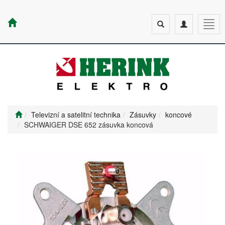
Toggle
Toggle
Togg
search
navigation
navig
Televizní a satelitní technika
Zásuvky
koncové
SCHWAIGER DSE 652 zásuvka koncová