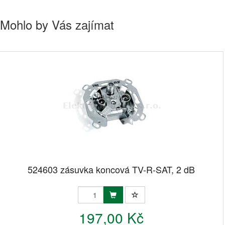
Mohlo by Vás zajímat
524603 zásuvka koncová TV-R-SAT, 2 dB
197,00 Kč