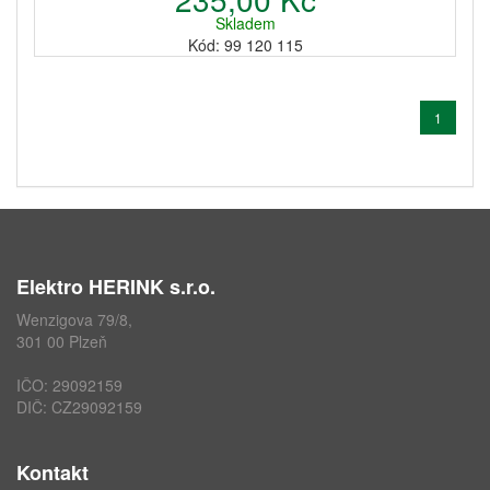
Skladem
Kód: 99 120 115
1
Elektro HERINK s.r.o.
Wenzigova 79/8,
301 00 Plzeň
IČO: 29092159
DIČ: CZ29092159
Kontakt