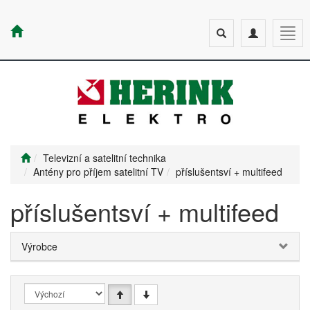
Toggle
Toggle
Togg
search
navigation
navig
Televizní a satelitní technika
Antény pro příjem satelitní TV
příslušentsví + multifeed
příslušentsví + multifeed
Výrobce