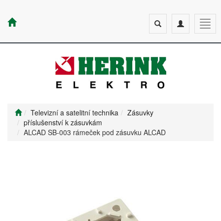
Toggle
Toggle
Togg
search
navigation
navig
Televizní a satelitní technika
Zásuvky
příslušenství k zásuvkám
ALCAD SB-003 rámeček pod zásuvku ALCAD