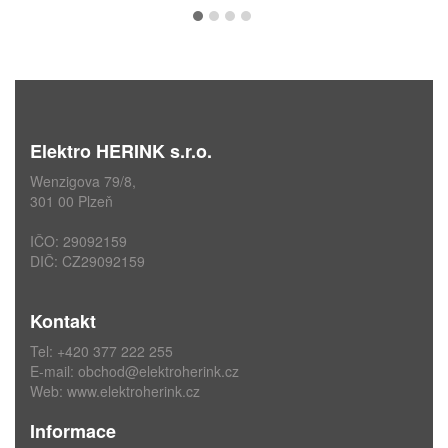
Elektro HERINK s.r.o.
Wenzigova 79/8,
301 00 Plzeň
IČO: 29092159
DIČ: CZ29092159
Kontakt
Tel: +420 377 222 255
E-mail:
obchod@elektroherink.cz
Web:
www.elektroherink.cz
Informace