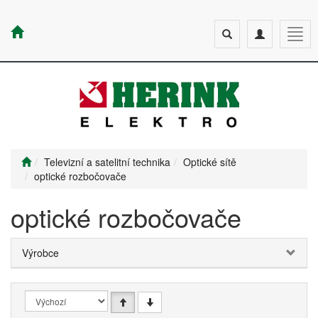
Toggle
Toggle
Togg
search
navigation
navig
Televizní a satelitní technika
Optické sítě
optické rozbočovače
optické rozbočovače
Výrobce