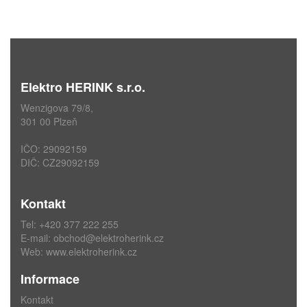
Elektro HERINK s.r.o.
Wenzigova 79/8,
301 00 Plzeň
IČO: 29092159
DIČ: CZ29092159
Kontakt
Tel: +420 377 222 255
E-mail:
obchod@elektroherink.cz
Web:
www.elektroherink.cz
Informace
Kontakt