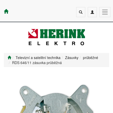
Toggle
Toggle
Togg
search
navigation
navig
Televizní a satelitní technika
Zásuvky
průběžné
RDS 646/11 zásuvka průběžná