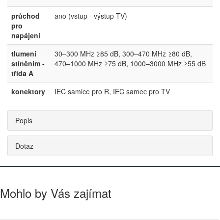
průchod
ano (vstup - výstup TV)
pro
napájení
tlumení
30–300 MHz ≥85 dB, 300–470 MHz ≥80 dB,
stíněním -
470–1000 MHz ≥75 dB, 1000–3000 MHz ≥55 dB
třída A
konektory
IEC samice pro R, IEC samec pro TV
Popis
Dotaz
Mohlo by Vás zajímat