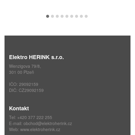
Elektro HERINK s.r.o.
Wenzigova 79/8,
301 00 Plzeň
IČO: 29092159
DIČ: CZ29092159
Kontakt
Tel: +420 377 222 255
E-mail:
obchod@elektroherink.cz
Web:
www.elektroherink.cz