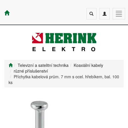
Toggle
Toggle
Togg
search
navigation
navig
Televizní a satelitní technika
Koaxiální kabely
různé příslušenství
Příchytka kabelová prům. 7 mm s ocel. hřebíkem, bal. 100
ks