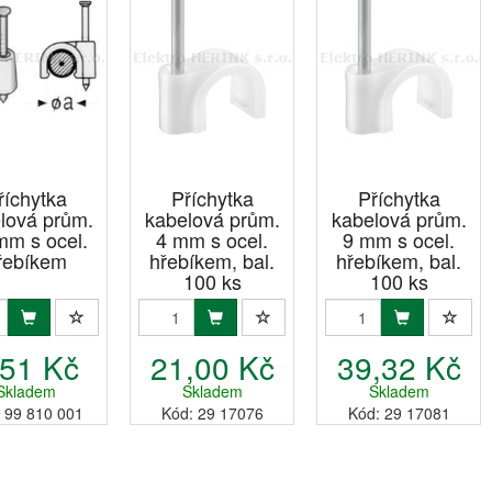
říchytka
Příchytka
Příchytka
lová prům.
kabelová prům.
kabelová prům.
mm s ocel.
4 mm s ocel.
9 mm s ocel.
řebíkem
hřebíkem, bal.
hřebíkem, bal.
100 ks
100 ks
,51 Kč
21,00 Kč
39,32 Kč
Skladem
Skladem
Skladem
 99 810 001
Kód: 29 17076
Kód: 29 17081