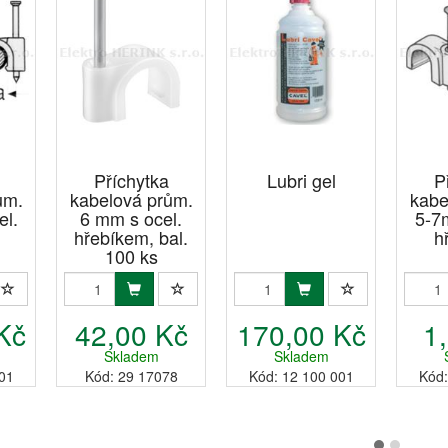
Příchytka
Lubri gel
P
ům.
kabelová prům.
kabe
el.
6 mm s ocel.
5-7
hřebíkem, bal.
h
100 ks
Kč
42,00 Kč
170,00 Kč
1
Skladem
Skladem
01
Kód: 29 17078
Kód: 12 100 001
Kód: