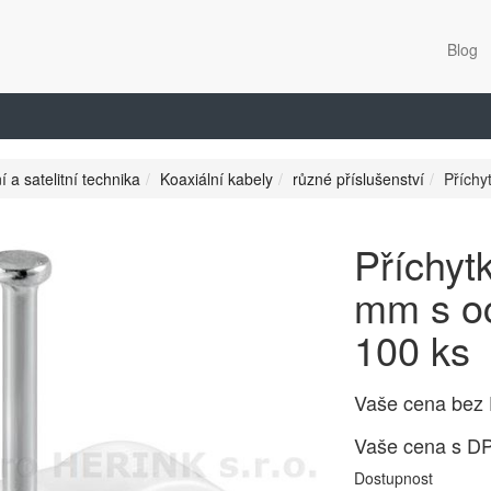
Blog
í a satelitní technika
Koaxiální kabely
různé příslušenství
Příchy
Příchyt
mm s oc
100 ks
Vaše cena bez
Vaše cena s D
Dostupnost