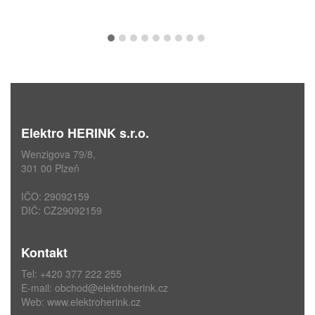
Elektro HERINK s.r.o.
Wenzigova 79/8,
301 00 Plzeň
IČO: 29092159
DIČ: CZ29092159
Kontakt
Tel: +420 377 222 255
E-mail:
obchod@elektroherink.cz
Web:
www.elektroherink.cz