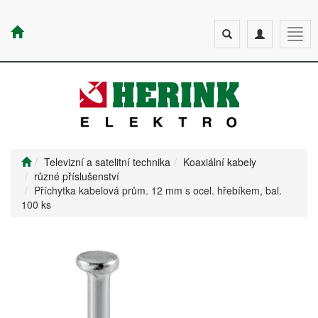
Toggle
Toggle
Togg
search
navigation
navig
Televizní a satelitní technika
Koaxiální kabely
různé příslušenství
Příchytka kabelová prům. 12 mm s ocel. hřebíkem, bal.
100 ks