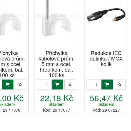
říchytka
Příchytka
Redukce IEC
lová prům.
kabelová prům.
dutinka / MCX
m s ocel.
5 mm s ocel.
kolík
íkem, bal.
hřebíkem, bal.
100 ks
100 ks
,00 Kč
22,18 Kč
56,47 Kč
Skladem
Skladem
Skladem
: 29 17076
Kód: 29 17077
Kód: 29 67227