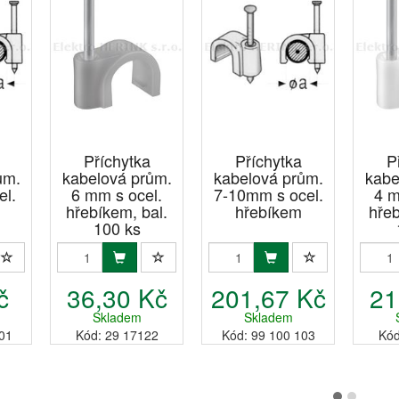
Příchytka
Příchytka
P
ům.
kabelová prům.
kabelová prům.
kabe
el.
6 mm s ocel.
7-10mm s ocel.
4 m
hřebíkem, bal.
hřebíkem
hřeb
100 ks
č
36,30 Kč
201,67 Kč
21
Skladem
Skladem
01
Kód: 29 17122
Kód: 99 100 103
Kód