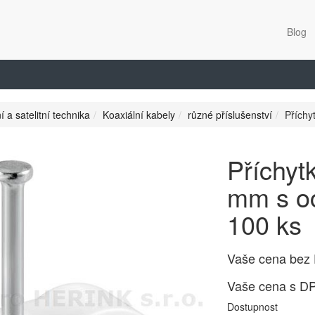
Blog
í a satelitní technika
Koaxiální kabely
různé příslušenství
Příchy
Příchyt
mm s oc
100 ks
Vaše cena bez
Vaše cena s D
Dostupnost