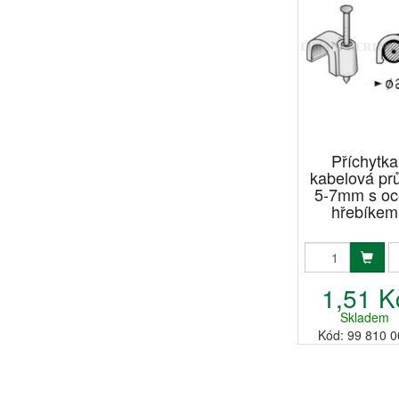
Příchytka
kabelová pr
5-7mm s oc
hřebíkem
1,51 K
Skladem
Kód: 99 810 0