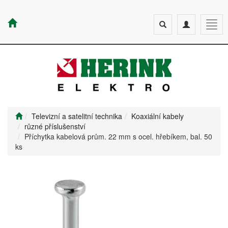
Toggle
Toggle
Togg
search
navigation
navig
Televizní a satelitní technika
Koaxiální kabely
různé příslušenství
Příchytka kabelová prům. 22 mm s ocel. hřebíkem, bal. 50
ks