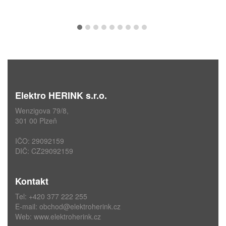
Elektro HERINK s.r.o.
Wenzigova 79/8,
301 00 Plzeň
IČO: 29092159
DIČ: CZ29092159
Kontakt
Tel: +420 377 222 255
E-mail:
obchod@elektroherink.cz
Web:
www.elektroherink.cz