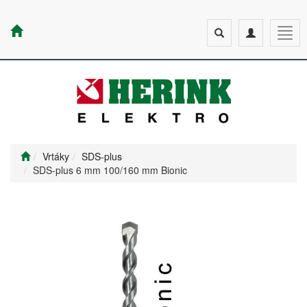
Toggle
Toggle
Togg
search
navigation
navig
Vrtáky
SDS-plus
SDS-plus 6 mm 100/160 mm Bionic