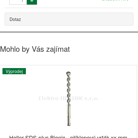
Dotaz
Mohlo by Vás zajímat
Výprodej
Heller SDS-plus Bionic - příklepový vrták xx mm