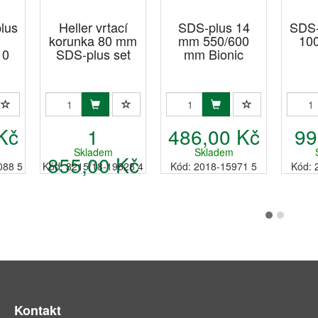
lus
Heller vrtací
SDS-plus 14
SDS-
korunka 80 mm
mm 550/600
10
10
SDS-plus set
mm Bionic
Kč
1
486,00 Kč
99
Skladem
Skladem
855,00 Kč
088 5
Kód: 3215/18-19628 4
Kód: 2018-15971 5
Kód: 
Kontakt