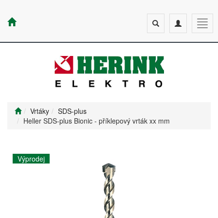
Toggle
Toggle
Togg
search
navigation
navig
Vrtáky
SDS-plus
Heller SDS-plus Bionic - příklepový vrták xx mm
Výprodej