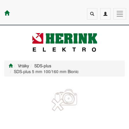
Toggle
Toggle
Togg
search
navigation
navig
Vrtáky
SDS-plus
SDS-plus 5 mm 100/160 mm Bionic