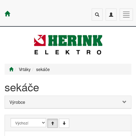
Toggle
Toggle
Togg
search
navigation
navig
Vrtáky
sekáče
sekáče
Výrobce