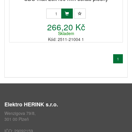
266,20 Kč
Skladem
Kód: 2511-21004 1
1
Elektro HERINK s.r.o.
Wenzigova 79/8,
301 00 Plzeň
IČO: 29092159