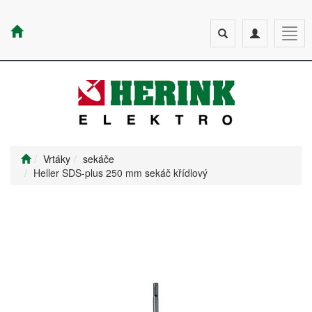
Toggle
Toggle
Togg
search
navigation
navig
Vrtáky
sekáče
Heller SDS-plus 250 mm sekáč křídlový