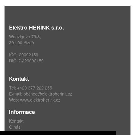
Elektro HERINK s.r.o.
Wenzigova 79/8,
301 00 Plzeň
IČO: 29092159
DIČ: CZ29092159
Kontakt
Tel: +420 377 222 255
E-mail:
obchod@elektroherink.cz
Web:
www.elektroherink.cz
Informace
Kontakt
O nás
Obchodní podmínky