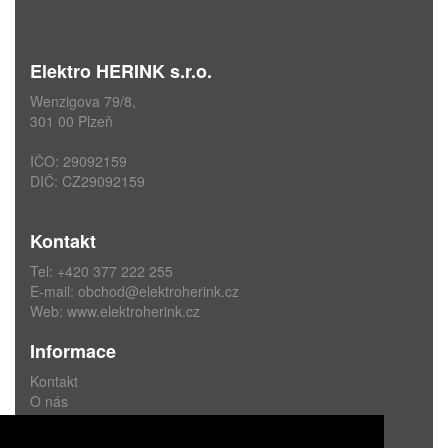
Elektro HERINK s.r.o.
Wenzigova 79/8,
301 00 Plzeň
IČO: 29092159
DIČ: CZ29092159
Kontakt
Tel: +420 377 222 255
E-mail:
obchod@elektroherink.cz
Web:
www.elektroherink.cz
Informace
Kontakt
O nás
Obchodní podmínky
Ochrana osobních údajů