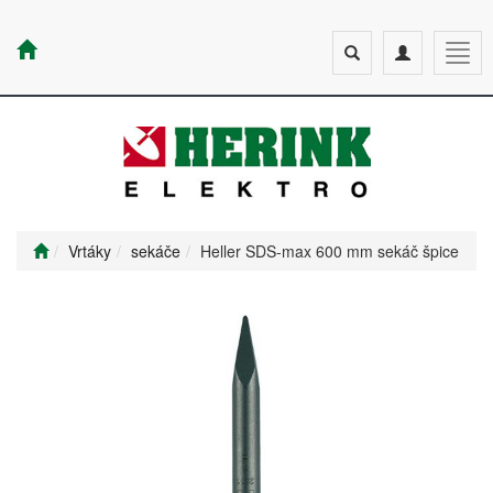
Toggle
Toggle
Togg
search
navigation
navig
Vrtáky
sekáče
Heller SDS-max 600 mm sekáč špice