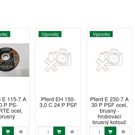
odej
Výprodej
Výprodej
d E 115-7 A
Pferd EH 150-
Pferd E 230-7 A
0 P PS-
3,0 C 24 P PSF
30 P PSF ocel,
TE ocel,
brusný -
brusný
hrubovací
brusný kotouč