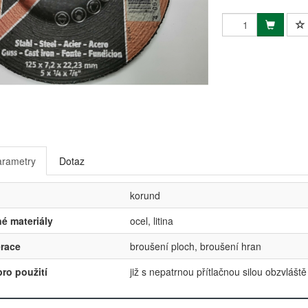
arametry
Dotaz
korund
é materiály
ocel, litina
erace
broušení ploch, broušení hran
ro použití
již s nepatrnou přítlačnou silou obzvláště