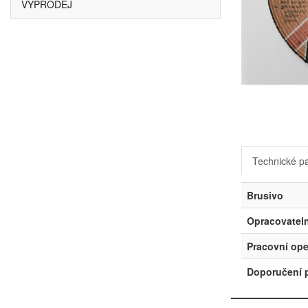
VÝPRODEJ
Technické p
Brusivo
Opracovateln
Pracovní op
Doporučení p