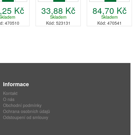
,25 Kč
33,88 Kč
84,70 Kč
Skladem
Skladem
Skladem
d: 470510
Kód: 523131
Kód: 470541
Informace
Kontakt
O nás
Obchodní podmínky
Ochrana osobních údajů
Odstoupení od smlouvy