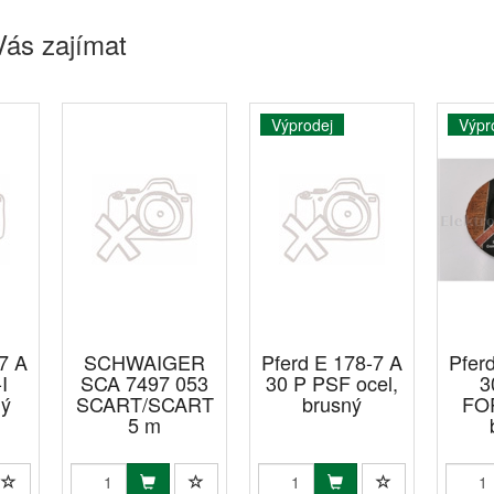
Vás zajímat
Výprodej
Výpr
7 A
SCHWAIGER
Pferd E 178-7 A
Pfer
I
SCA 7497 053
30 P PSF ocel,
3
ný
SCART/SCART
brusný
FOR
5 m