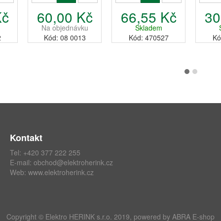
Kč
60,00 Kč
66,55 Kč
30
Na objednávku
Skladem
2
Kód: 08 0013
Kód: 470527
Kó
Kontakt
Tel: +420 377 222 255
E-mail:
obchod@elektroherink.cz
Web:
www.elektroherink.cz
Copyright © Elektro HERINK s.r.o. 2019, powered by
ABRA E-shop