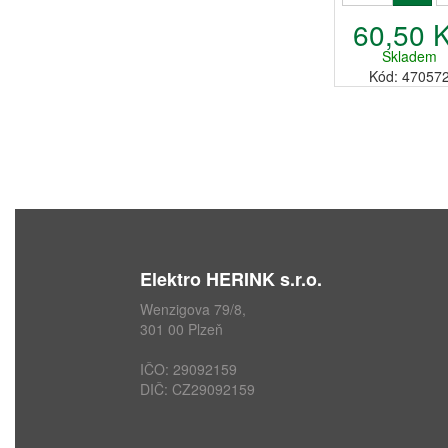
60,50 
Skladem
Kód: 47057
Elektro HERINK s.r.o.
Wenzigova 79/8,
301 00 Plzeň
IČO: 29092159
DIČ: CZ29092159