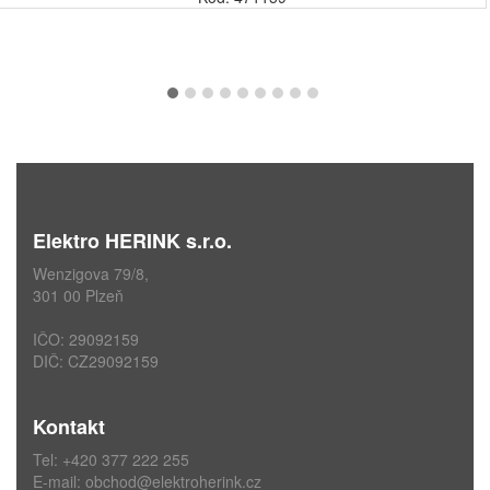
Elektro HERINK s.r.o.
Wenzigova 79/8,
301 00 Plzeň
IČO: 29092159
DIČ: CZ29092159
Kontakt
Tel: +420 377 222 255
E-mail:
obchod@elektroherink.cz