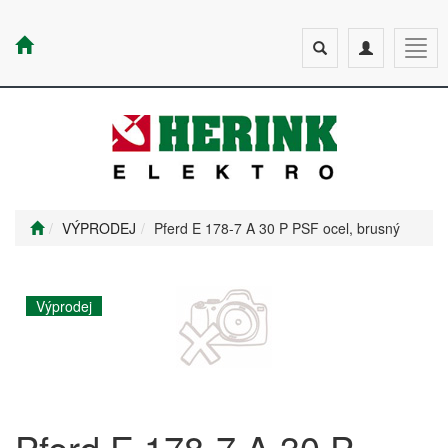
Toggle
Toggle
Togg
search
navigation
navig
VÝPRODEJ
Pferd E 178-7 A 30 P PSF ocel, brusný
Výprodej
Pferd E 178-7 A 30 P