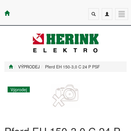
Toggle
Toggle
Togg
search
navigation
navig
VÝPRODEJ
Pferd EH 150-3,0 C 24 P PSF
Výprodej
Pferd EH 150-3,0 C 24 P