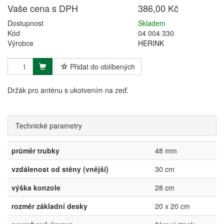
Vaše cena s DPH
386,00 Kč
Dostupnost
Skladem
Kód
04 004 330
Výrobce
HERINK
Přidat do oblíbených
Držák pro anténu s ukotvením na zeď.
Technické parametry
průměr trubky
48 mm
vzdálenost od stěny (vnější)
30 cm
výška konzole
28 cm
rozměr základní desky
20 x 20 cm