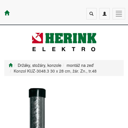
Toggle
Toggle
Togg
search
navigation
navig
Držáky, stožáry, konzole
montáž na zeď
Konzol KUZ-3048.3 30 x 28 cm, žár. Zn., tr.48