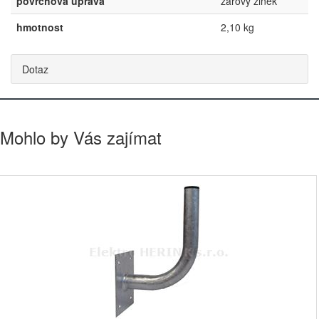
povrchová úprava
žárový zinek
hmotnost
2,10 kg
Dotaz
Mohlo by Vás zajímat