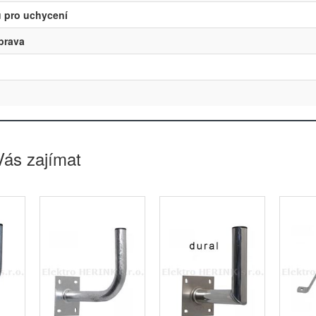
ů pro uchycení
prava
Vás zajímat