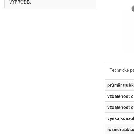
VÝPRODEJ
Technické p
průměr trubk
vzdálenost o
vzdálenost o
výška konzo
rozměr zákla