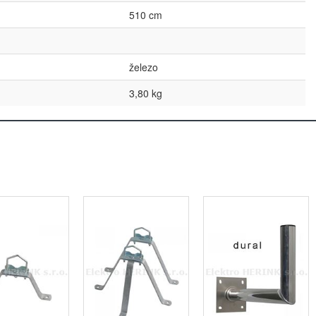
510 cm
železo
3,80 kg