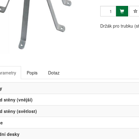
Držák pro trubku (s
arametry
Popis
Dotaz
y
d stěny (vnější)
d stěny (světlost)
le
dní desky