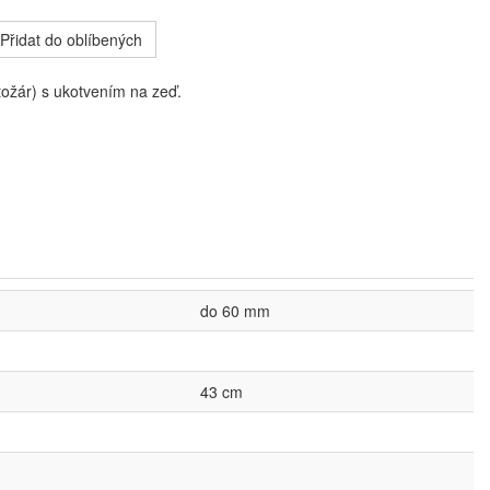
Přidat do oblíbených
tožár) s ukotvením na zeď.
do 60 mm
43 cm