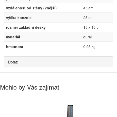
vzdálenost od stěny (vnější)
45 cm
výška konzole
25 cm
rozměr základní desky
15 x 15 cm
materiál
dural
hmotnost
0,95 kg
Dotaz
Mohlo by Vás zajímat