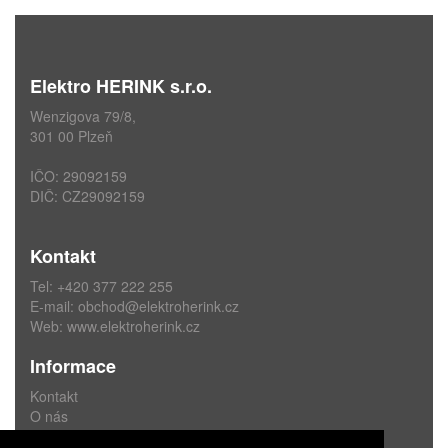
Elektro HERINK s.r.o.
Wenzigova 79/8,
301 00 Plzeň
IČO: 29092159
DIČ: CZ29092159
Kontakt
Tel: +420 377 222 255
E-mail:
obchod@elektroherink.cz
Web:
www.elektroherink.cz
Informace
Kontakt
O nás
Obchodní podmínky