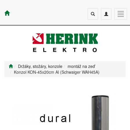
Toggle
Toggle
Togg
search
navigation
navig
Držáky, stožáry, konzole
montáž na zeď
Konzol KON-45x20cm Al (Schwaiger WAH45A)