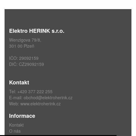
Elektro HERINK s.r.o.
Wenzigova 79/8,
301 00 Plzeň
IČO: 29092159
DIČ: CZ29092159
Kontakt
Tel: +420 377 222 255
E-mail:
obchod@elektroherink.cz
Web:
www.elektroherink.cz
Informace
Kontakt
O nás