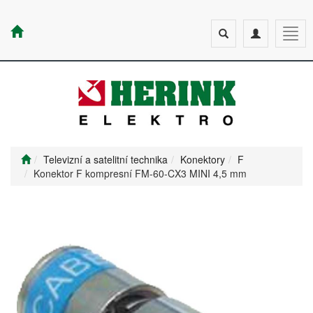
Toggle
Toggle
Togg
search
navigation
navig
Televizní a satelitní technika
Konektory
F
Konektor F kompresní FM-60-CX3 MINI 4,5 mm