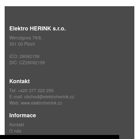
Elektro HERINK s.r.o.
Wenzigova 79/8,
301 00 Plzeň
IČO: 29092159
DIČ: CZ29092159
Kontakt
Tel: +420 377 222 255
E-mail:
obchod@elektroherink.cz
Web:
www.elektroherink.cz
Informace
Kontakt
O nás
Obchodní podmínky