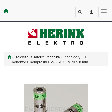
Toggle
Toggle
Togg
search
navigation
navig
Televizní a satelitní technika
Konektory
F
Konektor F kompresní FM-60-CX3 MINI 5,0 mm