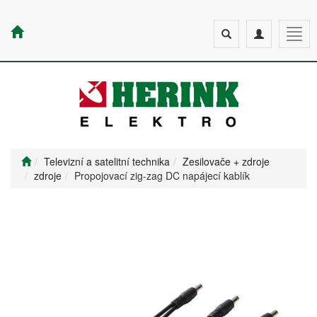
Toggle
Toggle
Togg
search
navigation
navig
Televizní a satelitní technika
Zesilovače + zdroje
zdroje
Propojovací zig-zag DC napájecí kablík