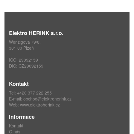
Elektro HERINK s.r.o.
Wenzigova 79/8,
301 00 Plzeň
IČO: 29092159
DIČ: CZ29092159
Kontakt
Tel: +420 377 222 255
E-mail:
obchod@elektroherink.cz
Web:
www.elektroherink.cz
Informace
Kontakt
O nás