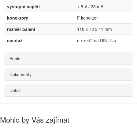
výstupní napětí
+ 5 V / 25 mA
konektory
F konektor
rozměr balení
110 x 78 x 41 mm
montáž
na zeď / na DIN lištu
Popis
Dokumenty
Dotaz
Mohlo by Vás zajímat