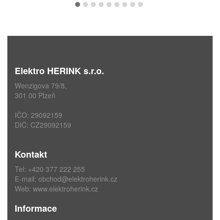
Elektro HERINK s.r.o.
Wenzigova 79/8,
301 00 Plzeň
IČO: 29092159
DIČ: CZ29092159
Kontakt
Tel: +420 377 222 255
E-mail:
obchod@elektroherink.cz
Web:
www.elektroherink.cz
Informace