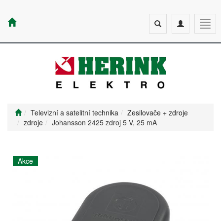
Toggle
Toggle
Togg
search
navigation
navig
Televizní a satelitní technika
Zesilovače + zdroje
zdroje
Johansson 2425 zdroj 5 V, 25 mA
Akce