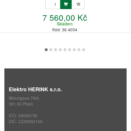
7 560,00 Kč
Skladem
Kód: 36 4034
Elektro HERINK s.r.o.
Wenzigova 79/8,
301 00 Plzeň
IČO: 29092159
DIČ: CZ29092159