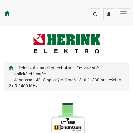
Toggle
Toggle
Togg
search
navigation
navig
Televizní a satelitní technika
Optické sítě
optické přijímače
Johansson 4012 optický přijímač 1310 / 1330 nm, výstup
2x 5-2400 MHz