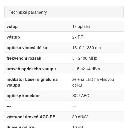
Technické parametry
vstup
1x optický
výstup
2x RF
optická vlnová délka
1310 / 1330 nm
frekvenční rozsah
5 - 2400 MHz
úroveň optického vstupu
- 15 až +4 dBm
indikátor Laser signálu na
zelená LED na vlnovou
vstupu
délku
optický konektor
SC / APC
---
---
výstupní úroveň AGC RF
80 dBµV
tlumení odrazu
10 dB