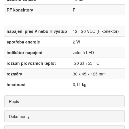
RF konektory
F
---
---
napájení přes V nebo H výstup
12 - 20 VDC (F konektor)
spotřeba energie
2 W
indikátor napájení
zelená LED
rozsah provozních teplot
-20 až +55 ° C
rozměry
36 x 45 x 125 mm
hmotnost
0,11 kg
Popis
Dokumenty