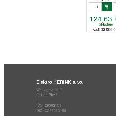
9/125, 1,5
124,63 
Skladem
Kód: 38 000 0
Elektro HERINK s.r.o.
Wenzigova 79/8,
301 00 Plzeň
IČO: 29092159
DIČ: CZ29092159