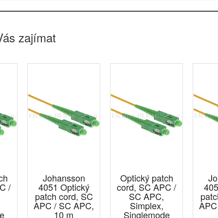
Vás zajímat
ch
Johansson
Optický patch
Jo
C /
4051 Optický
cord, SC APC /
405
patch cord, SC
SC APC,
patc
APC / SC APC,
Simplex,
APC 
e
10 m
Singlemode