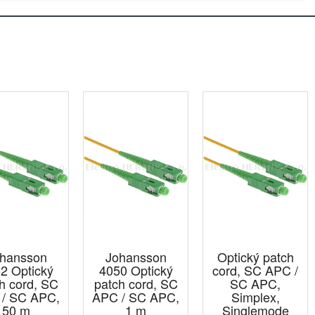
hansson
Johansson
Optický patch
2 Optický
4050 Optický
cord, SC APC /
h cord, SC
patch cord, SC
SC APC,
/ SC APC,
APC / SC APC,
Simplex,
50 m
1 m
Singlemode