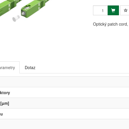
Optický patch cord
arametry
Dotaz
ktory
 [µm]
lu