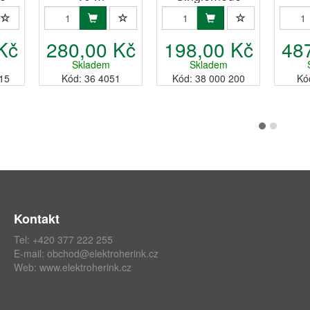
 m
9/125, 20 m
Kč
280,00 Kč
198,00 Kč
48
Skladem
Skladem
15
Kód: 36 4051
Kód: 38 000 200
Kó
Kontakt
Tel: +420 377 222 255
E-mail:
obchod@elektroherink.cz
Web:
www.elektroherink.cz