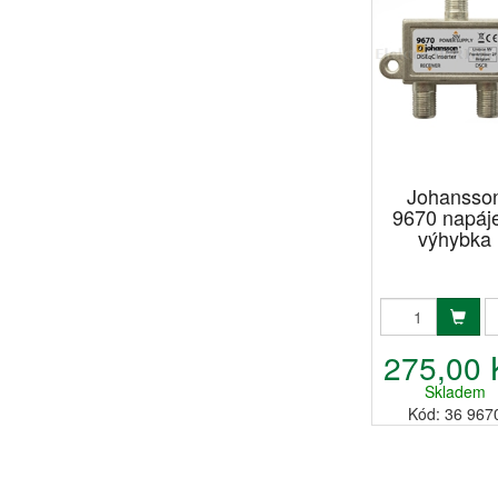
Johansso
9670 napáj
výhybka
275,00 
Skladem
Kód: 36 967