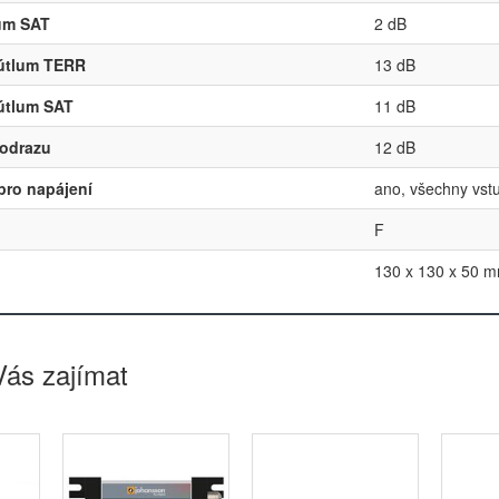
lum SAT
2 dB
útlum TERR
13 dB
útlum SAT
11 dB
 odrazu
12 dB
pro napájení
ano, všechny vstu
F
130 x 130 x 50 
Vás zajímat