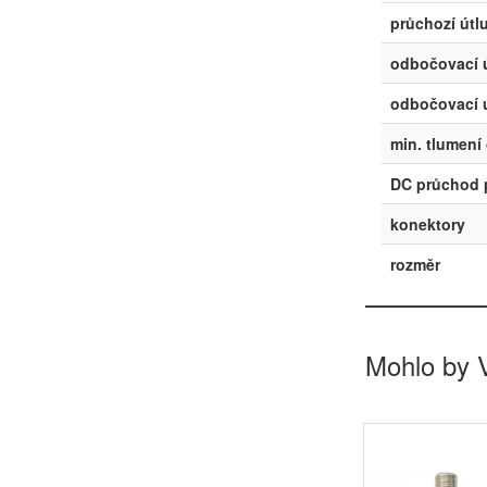
průchozí út
odbočovací 
odbočovací 
min. tlumení
DC průchod 
konektory
rozměr
Mohlo by 