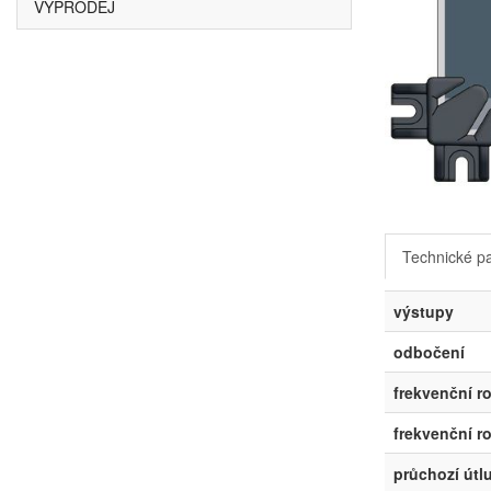
VÝPRODEJ
Technické p
výstupy
odbočení
frekvenční 
frekvenční r
průchozí út