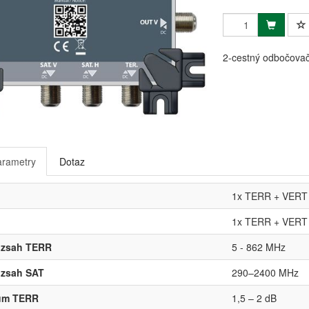
2-cestný odbočovač
arametry
Dotaz
1x TERR + VERT
1x TERR + VERT
rozsah TERR
5 - 862 MHz
ozsah SAT
290–2400 MHz
lum TERR
1,5 – 2 dB