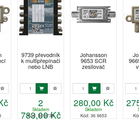
n
9739 převodník
Johansson
Jo
ecí
k multipřepínači
9653 SCR
966
nebo LNB
zesilovač
v
Kč
2
280,00 Kč
27
Skladem
Skladem
783,00 Kč
0
Kód: 36 9739
Kód: 36 9653
Kó