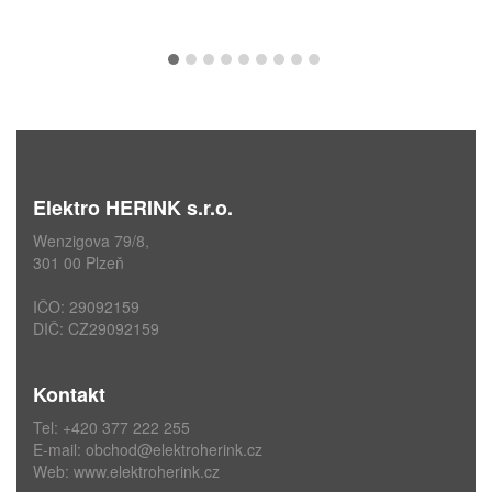
Elektro HERINK s.r.o.
Wenzigova 79/8,
301 00 Plzeň
IČO: 29092159
DIČ: CZ29092159
Kontakt
Tel: +420 377 222 255
E-mail:
obchod@elektroherink.cz
Web:
www.elektroherink.cz