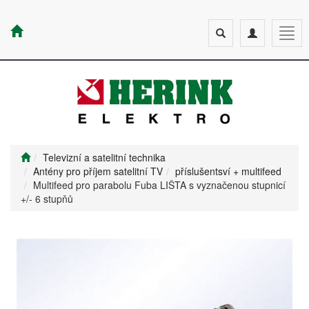
Toggle
Toggle
Togg
search
navigation
navig
Televizní a satelitní technika
Antény pro příjem satelitní TV
příslušentsví + multifeed
Multifeed pro parabolu Fuba LIŠTA s vyznačenou stupnicí
+/- 6 stupňů