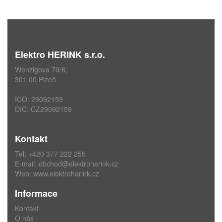
Elektro HERINK s.r.o.
Wenzigova 79/8,
301 00 Plzeň
IČO: 29092159
DIČ: CZ29092159
Kontakt
Tel: +420 377 222 255
E-mail:
obchod@elektroherink.cz
Web:
www.elektroherink.cz
Informace
Kontakt
O nás